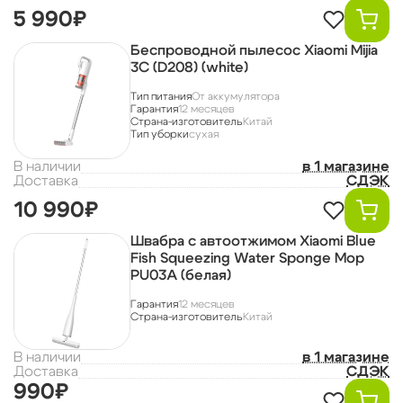
5 990₽
Беспроводной пылесос Xiaomi Mijia
3C (D208) (white)
Тип питания
От аккумулятора
Гарантия
12 месяцев
Страна-изготовитель
Китай
Тип уборки
сухая
В наличии
в 1 магазине
Доставка
СДЭК
10 990₽
Швабра с автоотжимом Xiaomi Blue
Fish Squeezing Water Sponge Mop
PU03A (белая)
Гарантия
12 месяцев
Страна-изготовитель
Китай
В наличии
в 1 магазине
Доставка
СДЭК
990₽