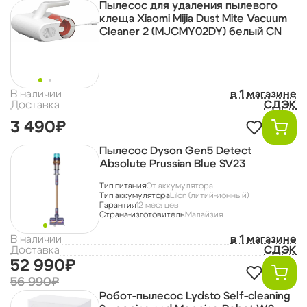
Пылесос для удаления пылевого
клеща Xiaomi Mijia Dust Mite Vacuum
Cleaner 2 (MJCMY02DY) белый CN
В наличии
в 1 магазине
Доставка
СДЭК
3 490₽
Пылесос Dyson Gen5 Detect
Absolute Prussian Blue SV23
Тип питания
От аккумулятора
Тип аккумулятора
LiIon (литий-ионный)
Гарантия
12 месяцев
Страна-изготовитель
Малайзия
В наличии
в 1 магазине
Доставка
СДЭК
52 990₽
56 990₽
Робот-пылесос Lydsto Self-cleaning