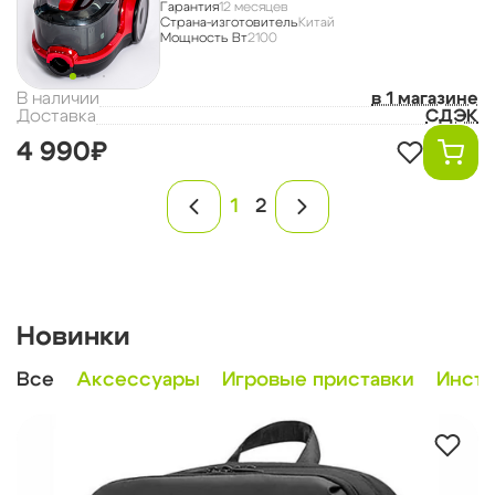
Гарантия
12 месяцев
Страна-изготовитель
Китай
Мощность Вт
2100
В наличии
в 1 магазине
Доставка
СДЭК
4 990₽
1
2
Новинки
Все
Аксессуары
Игровые приставки
Инст