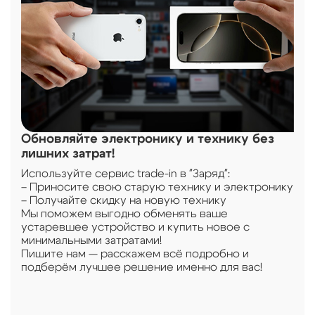
Обновляйте электронику и технику без
Р
лишних затрат!
П
а
Используйте сервис trade-in в "Заряд":
р
– Приносите свою старую технику и электронику
у
– Получайте скидку на новую технику
с
Мы поможем выгодно обменять ваше
П
устаревшее устройство и купить новое с
п
минимальными затратами!
Пишите нам — расскажем всё подробно и
подберём лучшее решение именно для вас!