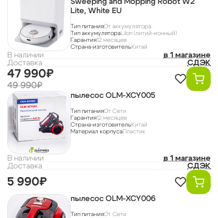
Sweeping and Mopping Robot W2
Lite, White EU
Тип питания
От аккумулятора
Тип аккумулятора
LiIon (литий-ионный)
Гарантия
12 месяцев
Страна-изготовитель
Китай
В наличии
в 1 магазине
Доставка
СДЭК
47 990₽
49 990₽
пылесос OLM-XCY005
Тип питания
От Сети
Гарантия
12 месяцев
Страна-изготовитель
Китай
Материал корпуса
Пластик
В наличии
в 1 магазине
Доставка
СДЭК
5 990₽
пылесос OLM-XCY006
Тип питания
От Сети