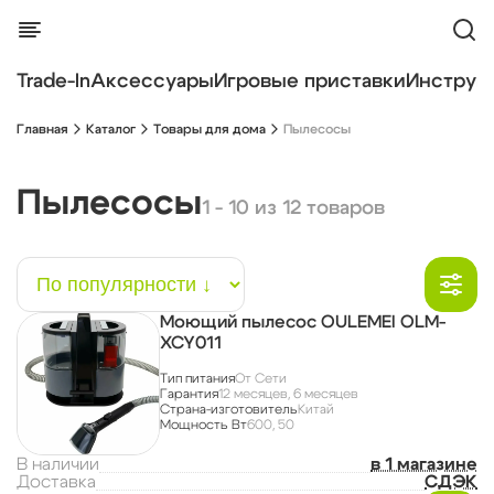
Trade-In
Аксессуары
Игровые приставки
Инструм
Главная
Каталог
Товары для дома
Пылесосы
Пылесосы
1 - 10 из 12 товаров
Моющий пылесос OULEMEI OLM-
XCY011
Тип питания
От Сети
Гарантия
12 месяцев, 6 месяцев
Страна-изготовитель
Китай
Мощность Вт
600, 50
В наличии
в 1 магазине
Доставка
СДЭК