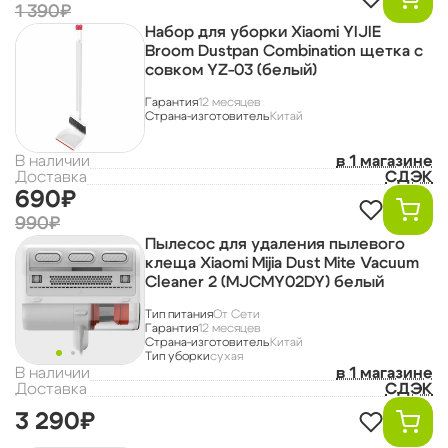
1 390₽
Набор для уборки Xiaomi YIJIE
Broom Dustpan Combination щетка с
совком YZ-03 (белый)
Гарантия
12 месяцев
Страна-изготовитель
Китай
В наличии
в 1 магазине
Доставка
СДЭК
690₽
990₽
Пылесос для удаления пылевого
клеща Xiaomi Mijia Dust Mite Vacuum
Cleaner 2 (MJCMY02DY) белый
Тип питания
От Сети
Гарантия
12 месяцев
Страна-изготовитель
Китай
Тип уборки
сухая
В наличии
в 1 магазине
Доставка
СДЭК
3 290₽