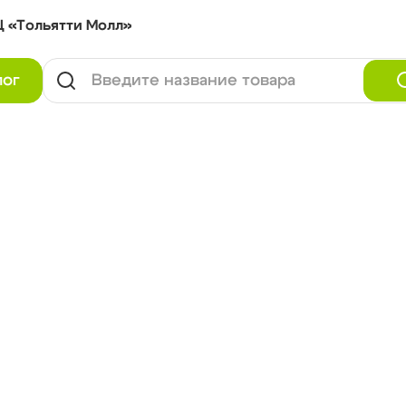
Ц «Тольятти Молл»
лог